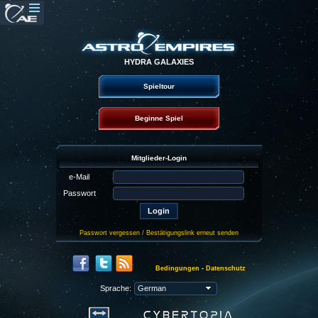
HYDRA GALAXIES
Spieltour
Beginne Spiel
Mitglieder-Login
e-Mail
Passwort
Passwort vergessen
/
Bestätigungslink erneut senden
Bedingungen
-
Datenschutz
Sprache: