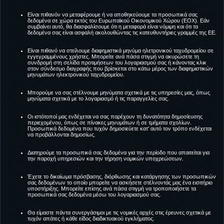
Είναι πιθανόν να μεταφέρουμε ή να αποθηκεύουμε τα προσωπικά σας
δεδομένα σε χώρα εκτός του Ευρωπαϊκού Οικονομικού Χώρου (ΕΟΧ). Εάν
συμβαίνει αυτό, θα διασφαλίσουμε ότι η μεταφορά είναι νόμιμη και ότι τα
δεδομένα σας είναι ασφαλή ακολουθώντας τις κατευθυντήριες γραμμές της ΕΕ.
Είναι πιθανό να στείλουμε διαφημιστικά μηνύμα ηλετρονικού ταχυδρομείου σε
εγγεγραμμένους χρήστες. Μπορείτε ανά πάσα στιγμή να ακυρώσετε τη
συνδρομή στη σελίδα προτιμήσεων του λογαριασμού σας ή κάνοντας κλικ
στον σύνδεσμο διαγραφής που βρίσκεται στο κάτω μέρος των διαφημιστικών
μηνυμάτων ηλεκτρονικού ταχυδρομείου.
Μπορούμε να σας στέλνουμε μηνύματα σχετικά με τις υπηρεσίες μας, όπως
μηνύματα σχετικά με το λογαριασμό ή τις παραγγελίες σας.
Οι ιστότοποί μας ενδέχεται να σας παρέχουν τη δυνατότητα δημοσίευσης
περιεχομένου, όπως σε πίνακες μηνυμάτων ή σε τμήματα σχολίων.
Προσωπικά δεδομένα που τυχόν δημοσιεύετε κατ' αυτό τον τρόπο ενδέχεται
να προβάλλονται δημοσίως.
Διατηρούμε τα προσωπικά σας δεδομένα για την περίοδο που απαιτείται για
την παροχή υπηρεσιών και την τήρηση νομικών υποχρεώσεων.
Έχετε το δικαίωμα πρόσβασης, διόρθωσης και κατάργησης των προσωπικών
σας δεδομένων τo οποίo μπορείτε να ασκήσετε στέλνοντάς μας ένα εισιτήριο
υποστήριξης. Μπορείτε επίσης ανά πάσα στιγμή να τροποποιήσετε τα
προσωπικά σας δεδομένα μέσω του λογαριασμού σας.
Θα είμαστε πάντα συνεργάσιμοι με τις νομικές αρχές στις έρευνες σχετικά με
τυχόν απάτες ή κάθε είδος διαδικτυακού εγκλήματος.