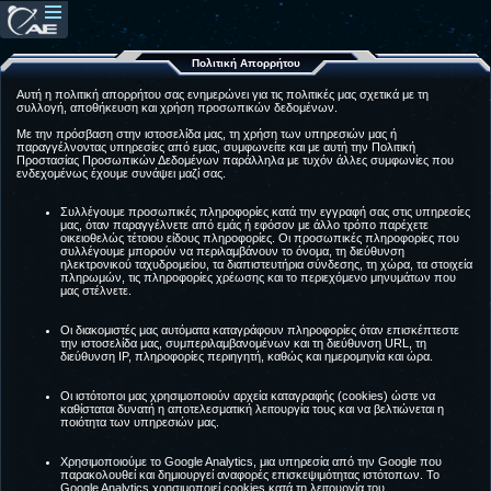
Πολιτική Απορρήτου
Αυτή η πολιτική απορρήτου σας ενημερώνει για τις πολιτικές μας σχετικά με τη
συλλογή, αποθήκευση και χρήση προσωπικών δεδομένων.
Με την πρόσβαση στην ιστοσελίδα μας, τη χρήση των υπηρεσιών μας ή
παραγγέλνοντας υπηρεσίες από εμας, συμφωνείτε και με αυτή την Πολιτική
Προστασίας Προσωπικών Δεδομένων παράλληλα με τυχόν άλλες συμφωνίες που
ενδεχομένως έχουμε συνάψει μαζί σας.
Συλλέγουμε προσωπικές πληροφορίες κατά την εγγραφή σας στις υπηρεσίες
μας, όταν παραγγέλνετε από εμάς ή εφόσον με άλλο τρόπο παρέχετε
οικειοθελώς τέτοιου είδους πληροφορίες. Οι προσωπικές πληροφορίες που
συλλέγουμε μπορούν να περιλαμβάνουν το όνομα, τη διεύθυνση
ηλεκτρονικού ταχυδρομείου, τα διαπιστευτήρια σύνδεσης, τη χώρα, τα στοιχεία
πληρωμών, τις πληροφορίες χρέωσης και το περιεχόμενο μηνυμάτων που
μας στέλνετε.
Οι διακομιστές μας αυτόματα καταγράφουν πληροφορίες όταν επισκέπτεστε
την ιστοσελίδα μας, συμπεριλαμβανομένων και τη διεύθυνση URL, τη
διεύθυνση IP, πληροφορίες περιηγητή, καθώς και ημερομηνία και ώρα.
Οι ιστότοποι μας χρησιμοποιούν αρχεία καταγραφής (cookies) ώστε να
καθίσταται δυνατή η αποτελεσματική λειτουργία τους και να βελτιώνεται η
ποιότητα των υπηρεσιών μας.
Χρησιμοποιούμε το Google Analytics, μια υπηρεσία από την Google που
παρακολουθεί και δημιουργεί αναφορές επισκεψιμότητας ιστότοπων. Το
Google Analytics χρησιμοποιεί cookies κατά τη λειτουργία του.