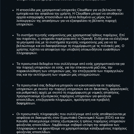
Η ιστοσελίδα μας χρησιμοποιεί υπηρεσίες Cloudflare για να βελτιώσει την
εμπειρία και την ασφάλεια του χρήστη. Η Cloudflare μπορεί να αποθηκεύει
αρχεία καταγραφής ιστοσελίδων και άλλα δεδομένα ως μέρος των
λειτουργικών της απαιτήσεων για να εξασφαλίσει τη βέλτιστη παροχή
υπηρεσιών.
Το συστήμα τεχνητής νοημοσύνης μας χρησιμοποιεί τρίτους παρόχους. Επί
του παρόντος, η υπηρεσία παρέχεται από το OpenAI. Ενδέχεται να ελέγξουμε
τα μηνύματά σας με τα συστήματα τεχνητής νοημοσύνης μας για να τα
βελτιώσουμε και να διασφαλίσουμε τη συμμόρφωση με τις πολιτικές μας. Ο
χρήστης πρέπει να αποφεύγει την υποβολή οποιωνδήποτε ευαίσθητων
πληροφοριών.
Τα προσωπικά δεδομένα που συλλέγουμε από εσάς χρησιμοποιούνται για
την παροχή υπηρεσιών σε εσάς, για την επικοινωνία μαζί σας, την
παρακολούθηση των υπηρεσιών μας, την επεξεργασία των παραγγελιών
σας και την εκπλήρωση των νομικών μας υποχρεώσεων.
Τα προσωπικά σας δεδομένα μπορούν να κοινοποιούνται σε παρόχους
υπηρεσιών με σκοπό την παροχή υπηρεσιών και σε δικαστικές, φορολογικές
και ρυθμιστικές αρχές με σκοπό τη συμμόρφωση με νομικές απαιτήσεις.
Χρησιμοποιούμε εξωτερικούς παρόχους υπηρεσιών για φιλοξενία
ιστοσελίδων, επεξεργασία πληρωμών, τιμολόγηση και προβολή
διαφημίσεων.
Οι προσωπικές πληροφορίες που συλλέγουμε από εσάς αποθηκεύονται με
ασφάλεια σε διακομιστές στον Ευρωπαϊκό Οικονομικό Χώρο (ΕΟΧ) και τον
Καναδά. Απασχολούμε επίσης εξωτερικούς ή τρίτους παρόχους υπηρεσιών
φιλοξενίας ιστοσελίδων. Λαμβάνουμε σοβαρά υπόψη την ασφάλεια των
πληροφοριών και φροντίζουμε να χρησιμοποιούμε καταξιωμένους παρόχους
φιλοξενίας ιστοσελίδων.