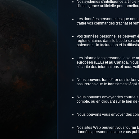
Nos systèmes d'intelligence artifici
d'intelligence artificielle pour améli
Les données personnelles que nous co
traiter vos commandes d'achat et remp
Vos données personnelles peuvent être
réglementaires dans le but de se con
paiements, la facturation et la diffusi
Les informations personnelles que n
européen (EEE) et au Canada. Nous 
sécurité des informations et nous vei
Nous pouvons transférer ou stocker 
assurerons que le transfert est légal
Nous pouvons envoyer des courriels m
compte, ou en cliquant sur le lien d
Nous pouvons vous envoyer des comm
Nos sites Web peuvent vous fournir la
données personnelles que vous publie