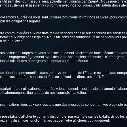
elle utilisent des fournisseurs tiers, actuellement fournis par OpenAI. Nous pouvo
orer nos systèmes et assurer la conformité avec nos politiques. L'utilisateur doit évi
llectons auprès de vous sont utilisées pour vous fournir nos services, pour comm
lir les obligations légales.
 communiquées aux prestataires de services dans le but de fournir les services et a
former aux exigences légales. Nous utilisons des fournisseurs de services tiers po
on de publicités.
ous collectons auprès de vous sont actuellement stockées en toute sécurité sur d
nous engageons également avec des fournisseurs tiers de services d'hébergement
llons à utiliser des hébergeurs reconnus pour leur sérieux.
vos données personnelles dans un pays en dehors de l'Espace économique européen
 et que vos données sont sécurisées en suivant les directives de l'UE.
arketing aux utilisateurs abonnés. À tout moment, il est possible d'annuler l'abo
e désabonnement situé au bas de nos courriels marketing.
unications liées aux services tels que des messages concernant votre compte 
 possibilité d'afficher le contenu disponible, par exemple sur les babillards ou les
z en utilisant ces fonctionnalités peuvent être affichées publiquement.