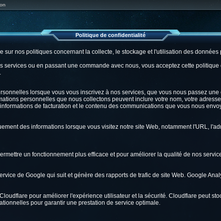
on
Politique de confidentialité
me sur nos politiques concernant la collecte, le stockage et l'utilisation des données
os services ou en passant une commande avec nous, vous acceptez cette politique de
.
ersonnelles lorsque vous vous inscrivez à nos services, que vous nous passez u
mations personnelles que nous collectons peuvent inclure votre nom, votre adresse 
informations de facturation et le contenu des communications que vous nous envo
ment des informations lorsque vous visitez notre site Web, notamment l'URL, l'adre
permettre un fonctionnement plus efficace et pour améliorer la qualité de nos servic
ervice de Google qui suit et génère des rapports de trafic de site Web. Google Analy
e Cloudflare pour améliorer l'expérience utilisateur et la sécurité. Cloudflare peut 
tionnelles pour garantir une prestation de service optimale.